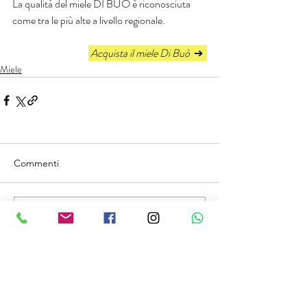
La qualità del miele DI BUÒ è riconosciuta 
come tra le più alte a livello regionale.
 Acquista il miele Di Buò  
➔  
Miele
Commenti
Scrivi un commento...