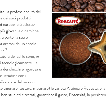
o, la professionalità del 
ne dei suoi prodotti 
d europei più selettivi, 
 più giovani e dinamiche 
ra parte, la sua è 
a oramai da un secolo! 
anto?
tatura del caffè sono, in 
ti tecnologicamente. La 
à dei chicchi è rigorosa e 
nsuetudine con i 
 più vocate del mondo.
selezionare, tostare, macinare) le varietà Arabica e Robusta, e la 
en studiati e testati, garantisce il gusto, l'intensità, la persiste