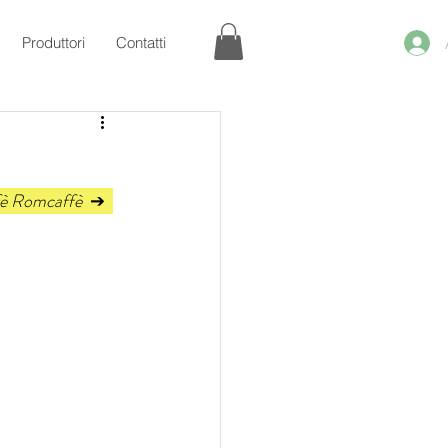
Produttori
Contatti
ffè Romcaffè  
➔  