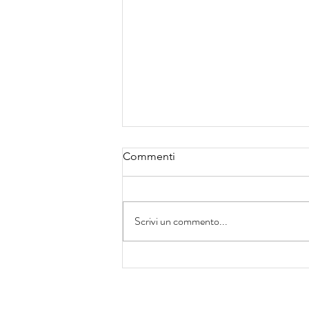
Commenti
Scrivi un commento...
La Terra e il Cielo