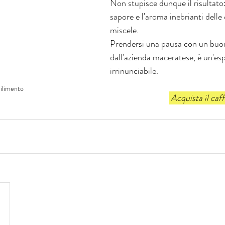
Non stupisce dunque il risultato: l
sapore e l'aroma inebrianti delle 
miscele.
Prendersi una pausa con un buon
dall'azienda maceratese, è un'es
irrinunciabile.
bilimento
 Acquista il ca