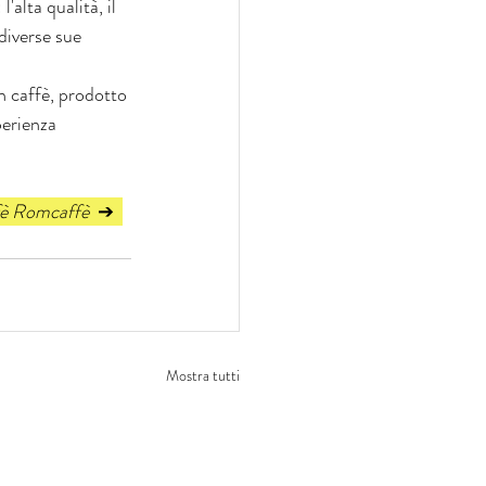
'alta qualità, il 
diverse sue 
 caffè, prodotto 
perienza 
ffè Romcaffè  
➔  
Mostra tutti