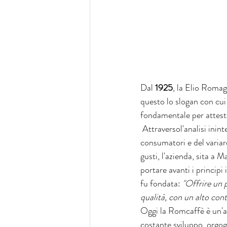
Dal 
1925
, la Elio Roma
questo lo slogan con cui 
fondamentale per attesta
 Attraversol'analisi ininterrotta delle esigenze dei 
consumatori e del variar
gusti, l'azienda, sita a 
portare avanti i principi 
fu fondata: 
"Offrire un 
qualità, con un alto cont
Oggi la Romcaffè è un'a
costante sviluppo, orgogl