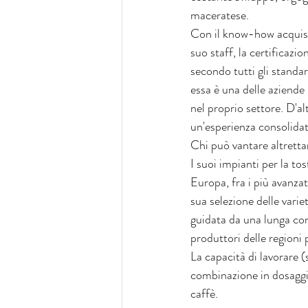
maceratese.
Con il know-how acquisit
suo staff, la certificazio
secondo tutti gli standar
essa è una delle aziende
nel proprio settore. D'alt
un'esperienza consolidat
Chi può vantare altrett
I suoi impianti per la tos
Europa, fra i più avanza
sua selezione delle variet
guidata da una lunga co
produttori delle regioni
La capacità di lavorare (
combinazione in dosaggi b
caffè. 