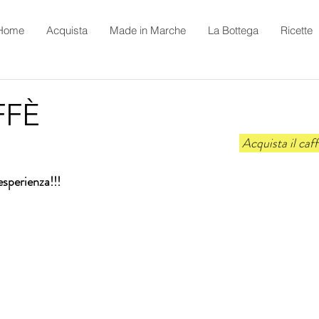
Home
Acquista
Made in Marche
La Bottega
Ricette
FÈ
 Acquista il ca
sperienza!!!