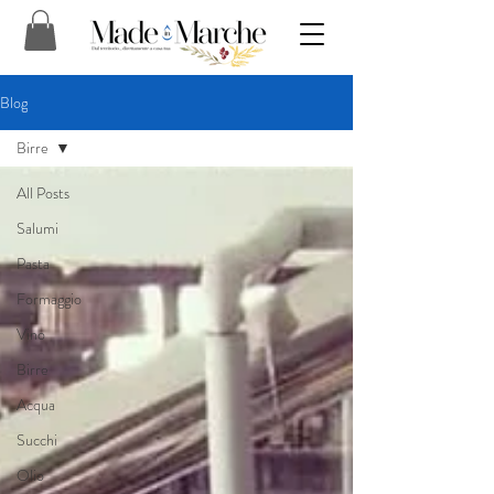
Blog
Birre
All Posts
Salumi
Pasta
Formaggio
Vino
Birre
Acqua
Succhi
Olio