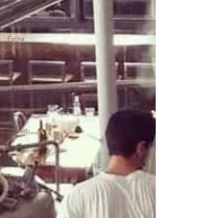
Passate
Bibite
Farina
Cereali
e legumi
Sughi,
sottoli,
patè
Spezie
Distillati
Confetture
Caffè
Tisane
Miele
Vino
cotto