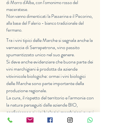
di Morro d'Alba, con l'omonimo rosso del
maceratese.
Non vanno dimenticati la Passerina e il Pecorino,
alla base del Falerio - bianco tradizionale del
fermano.
Tra i vini tipici delle Marche si segnala anche la
vernaccia di Serrapetrona, vino passito
spumantizzato unico nel suo genere.
Si deve anche evidenziare che buona parte dei
vini marchigiani è prodotta da aziende
vitivinicole biologiche: ormai i vini biologici
delle Marche sono parte importante della
produzione regionale.
La cura, il rispetto del territorio e l'armonia con
la natura perseguiti dalle aziende BIO,
conferiscono ai vini biologici marchigiani nuovi
sapori e profumi, che riecheggiano le colline e i
terroir caratteristici delle Marche.