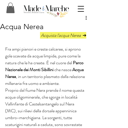
Acqua Nerea
 Acquista l'acqua Nerea  
➔
Fra ampi pianori e creste calcaree, si aprono 
gole scavate da acque limpide, pure come la 
natura che le ha create. È nel cuore del 
Parco 
Nazionale dei Monti Sibillini
 che nasce 
Acqua 
Nerea
, in un territorio plasmato dalla relazione 
millenaria fra uomo e ambiente.
Proprio dal fiume Nera prende il nome questa 
acqua oligominerale, che sgorga in località 
Vallinfante di Castelsantangelo sul Nera 
(MC), sui rilievi della dorsale appenninica 
umbro-marchigiana. Le sorgenti, tutte 
scaturigini naturali a caduta, sono sovrastate 