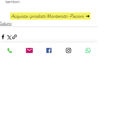
territori.
 Acquista i prodotti Monterotti-Pacioni  
➔ 
Salumi
Post recenti
Mostra tutti