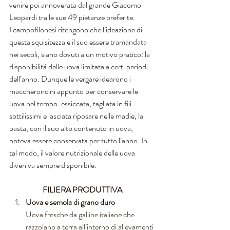
venire poi annoverata dal grande Giacomo 
Leopardi tra le sue 49 pietanze preferite.
I campofilonesi ritengono che l’ideazione di 
questa squisitezza e il suo essere tramandata 
nei secoli, siano dovuti a un motivo pratico: la 
disponibilità delle uova limitata a certi periodi 
dell’anno. Dunque le vergare idearono i 
maccheroncini appunto per conservare le 
uova nel tempo: essiccata, tagliata in fili 
sottilissimi e lasciata riposare nelle madie, la 
pasta, con il suo alto contenuto in uova, 
poteva essere conservata per tutto l’anno. In 
tal modo, il valore nutrizionale delle uova 
diveniva sempre disponibile.
FILIERA PRODUTTIVA
Uova e semola di grano duro
Uova fresche da galline italiane che 
razzolano a terra all’interno di allevamenti 