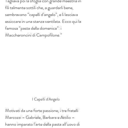
Tagliava poi la sfoglia con grande maestria in 
fili talmente sottili che, a guardarli bene, 
sembravano “capelli d’angelo”, e li lasciava 
essiccare in una stanza ventilata. Ecco qui la 
famosa “pasta della domenica”: i 
Maccheroncini di Campofilone.”
I Capelli d'Angelo
Motivati da una forte passione, i tre fratelli 
Marcozzi – Gabriele, Barbara e Attilio – 
hanno imparato l’arte della pasta all’uovo di 